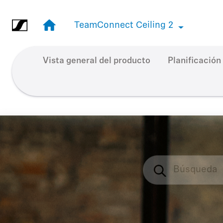
Ir al contenido principal
TeamConnect Ceiling 2
TeamConnect Ceiling 2
Vista general del producto
Planificación