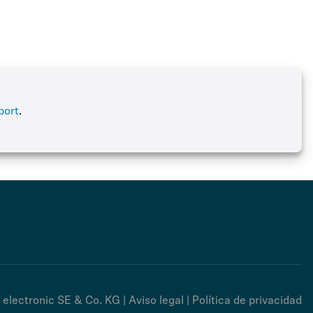
port
.
 electronic SE & Co. KG |
Aviso legal
|
Política de privacidad